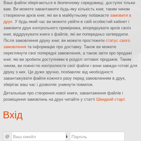
Ваші файли зберігаються в безпечному середовищі, доступні тільки
вам. Ви можете завантажити будь-яку кількість книг, таким чином
створюючи архів книг, які ви в майбутньому побажаєте
замовити в
друк
. У будь-який час ви можете увійти в свій особистий кабінет і
замовити друк контрольного примірника, впорядкувати архів своїх
книг, віддрукувати книги з файлів, які ви попередньо затвердили.
Після замовлення друку книг, ви можете простежити
статус свого
замовлення
та інформацію про доставку. Також ви можете
переглянути свої попередні замовлення, а також звіти про продажі
книг, які ви зробили доступними в розділі оптових продажів. Таким
чином, ви повністю контролюєте свої файли і вони завжди готові для
друку з них. Це дуже зручно, позбавляє від необхідності
завантажувати файли кожного разу перед замовленням в друк,
зберігає ваш час і дозволяє уникнути помилок.
Детальніше про створення нової книги, завантаження файлів і
розміщення замовлень на друк читайте у статті
Швидкий старт
.
Вхід
@