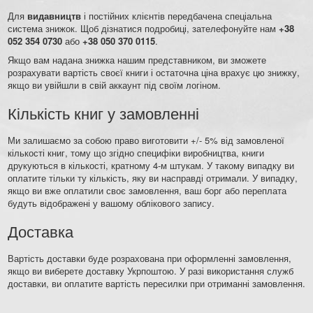
Для
видавництв
і постійних клієнтів передбачена спеціальна
система знижок. Щоб дізнатися подробиці, зателефонуйте нам
+38
052 354 0730
або
+38 050 370 0115
.
Якщо вам надана знижка нашим представником, ви зможете
розрахувати вартість своєї книги і остаточна ціна врахує цю знижку,
якщо ви увійшли в свій аккаунт під своїм логіном.
Кількість книг у замовленні
Ми залишаємо за собою право виготовити +/- 5% від замовленої
кількості книг, тому що згідно специфіки виробництва, книги
друкуються в кількості, кратному 4-м штукам. У такому випадку ви
оплатите тільки ту кількість, яку ви насправді отримали. У випадку,
якщо ви вже оплатили своє замовлення, ваш борг або переплата
будуть відображені у вашому облікового запису.
Доставка
Вартість доставки буде розрахована при оформленні замовлення,
якщо ви виберете доставку Укрпоштою. У разі використання служб
доставки, ви оплатите вартість пересилки при отриманні замовлення.